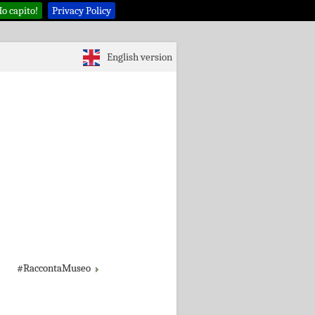
o capito!
Privacy Policy
English version
#RaccontaMuseo