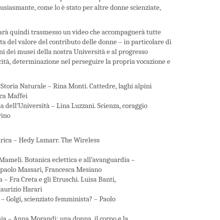
tusiasmante, come lo è stato per altre donne scienziate,
1 sarà quindi trasmesso un video che accompagnerà tutte
erta del valore del contributo delle donne – in particolare di
ioni dei musei della nostra Università e al progresso
cità, determinazione nel perseguire la propria vocazione e
 Storia Naturale – Rina Monti. Cattedre, laghi alpini
ica Maffei
ia dell’Università – Lina Luzzani. Scienza, coraggio
rino
ttrica – Hedy Lamarr. The Wireless
 Mameli. Botanica eclettica e all’avanguardia –
ierpaolo Massari, Francesca Mesiano
 – Fra Creta e gli Etruschi. Luisa Banti,
Maurizio Harari
 – Golgi, scienziato femminista? – Paolo
mia – Anna Morandi: una donna, il corpo e la