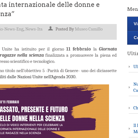
ata internazionale delle donne e
Men
enza”
Vi
io-News-Eng
,
News-Ita
Posted By
Museo Camillo
Co
 Unite ha istituito per il giorno
11 febbraio
la
Giornata
Ult
 ragazze nella scienza
finalizzata a promuovere la piena ed
re
sso scientifico e tecnologico.
Ul
no titolo nell’obiettivo 5 -Parità di Genere- uno dei diciassette
iliti dalle Nazioni Unite nell’Agenda 2030.
Nu
Ca
Ch
Il
Ma