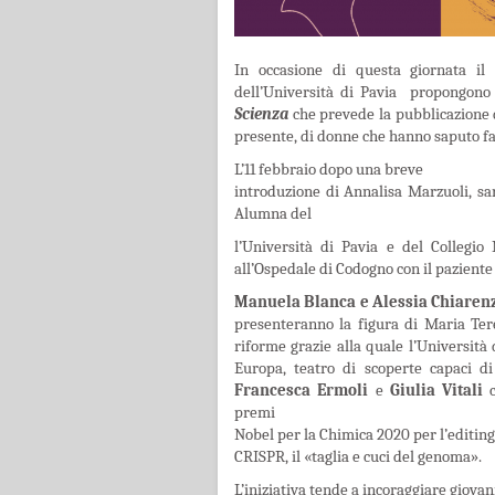
In occas
ione di questa giornata i
dell’Università di Pavia propongono 
Scienza
che prevede la pubblicazione d
presente, di donne che hanno saputo fa
L’11 febbraio dopo una breve
introduzione di Annalisa Marzuoli, sa
Alumna del
l’Università di Pavia e del Collegi
all’Ospedale di Codogno con il paziente 
Manuela Blanca e Alessia Chiaren
presenteranno la figura di Maria Ter
riforme grazie alla quale l’Università 
Europa, teatro di scoperte capaci di
Francesca Ermoli
e
Giulia Vitali
c
premi
Nobel per la Chimica 2020 per l’editing
CRISPR, il «taglia e cuci del genoma».
L’iniziativa tende a incoraggiare giova