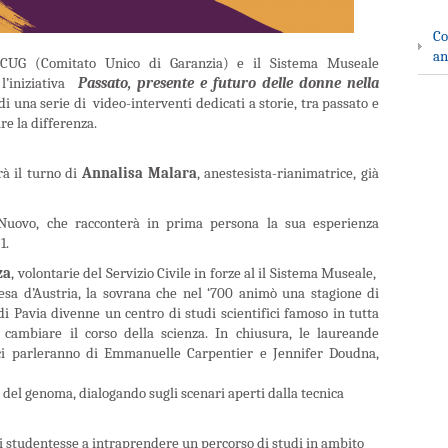
Co
an
l CUG (Comitato Uni
co di Garanzia) e il Sistema Museale
l’iniziativa
Passato, presente e futuro delle donne nella
i una serie di video-interventi dedicati a storie, tra passato e
re la differenza.
rà il turno di
Annalisa Malara
, anestesista-rianimatrice, già
o Nuovo, che racconterà in prima persona la sua esperienza
1.
za
, volontarie del Servizio Civile in forze al il Sistema Museale,
esa d’Austria, la sovrana che nel ‘700 animò una stagione di
di Pavia divenne un centro di studi scientifici famoso in tutta
 cambiare il corso della scienza. In chiusura, le laureande
i parleranno di Emmanuelle Carpentier e Jennifer Doudna,
 del genoma, dialogando sugli scenari aperti dalla tecnica
ni studentesse a intraprendere un percorso di studi in ambito