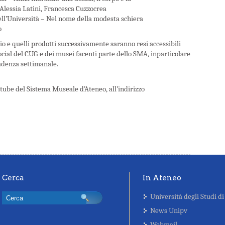
 Alessia Latini, Francesca Cuzzocrea
 dell’Università – Nel nome della modesta schiera
o
aio e quelli prodotti successivamente saranno resi accessibili
ocial del CUG e dei musei facenti parte dello SMA, inparticolare
adenza settimanale.
tube del Sistema Museale d’Ateneo, all’indirizzo
Cerca
In Ateneo
Università degli Studi di
News Unipv
Webmail