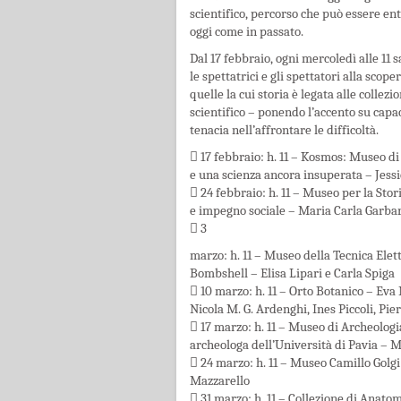
scientifico, percorso che può essere en
oggi come in passato.
Dal 17 febbraio, ogni mercoledì alle 1
le spettatrici e gli spettatori alla scop
quelle la cui storia è legata alle collez
scientifico – ponendo l’accento su capa
tenacia nell’affrontare le difficoltà.
 17 febbraio: h. 11 – Kosmos: Museo di
e una scienza ancora insuperata – Jess
 24 febbraio: h. 11 – Museo per la Stor
e impegno sociale – Maria Carla Garba
 3
marzo: h. 11 – Museo della Tecnica Ele
Bombshell – Elisa Lipari e Carla Spiga
 10 marzo: h. 11 – Orto Botanico – Eva
Nicola M. G. Ardenghi, Ines Piccoli, P
 17 marzo: h. 11 – Museo di Archeologia
archeologa dell’Università di Pavia – 
 24 marzo: h. 11 – Museo Camillo Golgi
Mazzarello
 31 marzo: h. 11 – Collezione di Anato