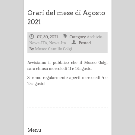
Orari del mese di Agosto
2021
07, 30, 2021
Category
Archivio-
News-ITA
,
News-Ita
Posted
By
Museo Camillo Golgi
Avvisiamo il pubblico che il Museo Golgi
sarà chiuso mercoledì 11 e 18 agosto.
Saremo regolarmente aperti mercoledì 4 e
25 agosto!
Menu