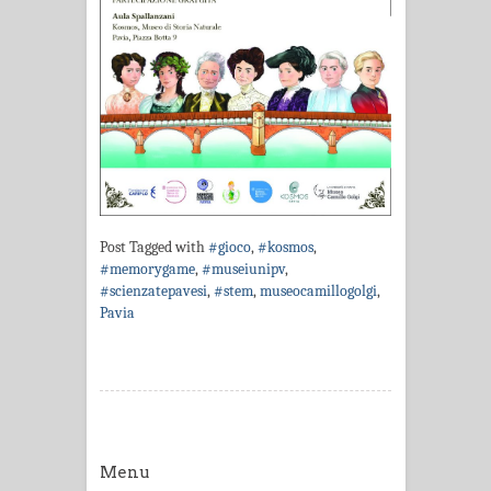
Post Tagged with
#gioco
,
#kosmos
,
#memorygame
,
#museiunipv
,
#scienzatepavesi
,
#stem
,
museocamillogolgi
,
Pavia
Menu