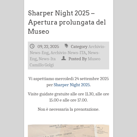
Sharper Night 2025 –
Apertura prolungata del
Museo
09, 22, 2025
Category
Archivio-
News-Eng
,
Archivio-News-ITA
,
News-
Eng
,
News-Ita
Posted By
Museo
Camillo Golgi
Vi aspettiamo mercoledì 24 settembre 2025
per
Sharper Night 2025
.
Visite guidate gratuite alle ore 11.30, alle ore
15.00 e alle ore 17.00.
Non è necessaria la prenotazione.