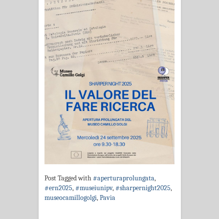
Post Tagged with
#aperturaprolungata
,
#ern2025
,
#museiunipv
,
#sharpernight2025
,
museocamillogolgi
,
Pavia