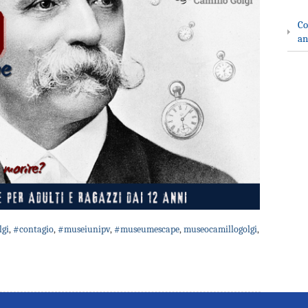
Co
an
lgi
,
#contagio
,
#museiunipv
,
#museumescape
,
museocamillogolgi
,