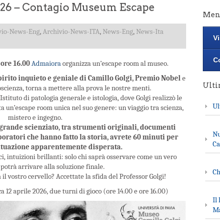
26 – Contagio Museum Escape
Men
vio-News-Eng
,
Archivio-News-ITA
,
News-Eng
,
News-Ita
Vi
Co
ore 16.00
Admaiora
organizza un’escape room al museo.
pirito inquieto e geniale di Camillo Golgi, Premio Nobel
e
Ult
cienza, torna a mettere alla prova le nostre menti.
Istituto di patologia generale e istologia, dove Golgi realizzò le
Ul
ta un’escape room unica nel suo genere: un viaggio tra scienza,
mistero e ingegno.
l grande scienziato, tra strumenti originali, documenti
Nu
boratori che hanno fatto la storia, avrete 60 minuti per
Ca
situazione apparentemente disperata.
ci, intuizioni brillanti: solo chi saprà osservare come un vero
potrà arrivare alla soluzione finale.
Ch
il vostro cervello? Accettate la sfida del Professor Golgi!
 12 aprile 2026, due turni di gioco (ore 14.00 e ore 16.00)
Il
Ma