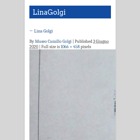
LinaGolgi
←
Lina Golgi
By
Museo Camillo Golgi
|
Published
3 Giugno
2020
| Full size is
1066 × 458
pixels