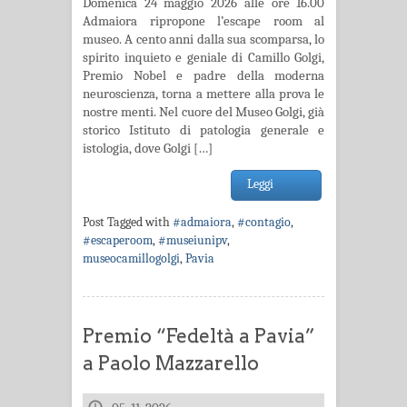
Domenica 24 maggio 2026 alle ore 16.00
Admaiora ripropone l’escape room al
museo. A cento anni dalla sua scomparsa, lo
spirito inquieto e geniale di Camillo Golgi,
Premio Nobel e padre della moderna
neuroscienza, torna a mettere alla prova le
nostre menti. Nel cuore del Museo Golgi, già
storico Istituto di patologia generale e
istologia, dove Golgi […]
Leggi
Post Tagged with
#admaiora
,
#contagio
,
#escaperoom
,
#museiunipv
,
museocamillogolgi
,
Pavia
Premio “Fedeltà a Pavia”
a Paolo Mazzarello