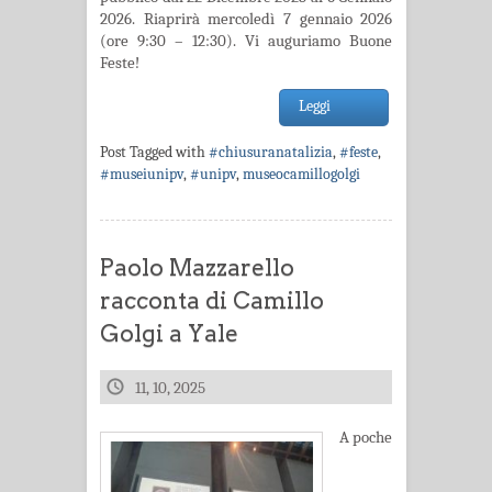
2026. Riaprirà mercoledì 7 gennaio 2026
(ore 9:30 – 12:30). Vi auguriamo Buone
Feste!
Leggi
Post Tagged with
#chiusuranatalizia
,
#feste
,
#museiunipv
,
#unipv
,
museocamillogolgi
Paolo Mazzarello
racconta di Camillo
Golgi a Yale
11, 10, 2025
A poche