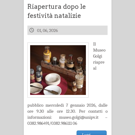
Riapertura dopo le
festività natalizie
01, 06, 2026
Il
Museo
Golgi
riapre
al
pubblico mercoledì 7 gennaio 2026, dalle
ore 9.30 alle ore 12.30. Per contatti o
informazioni: museo.golgi@unipv.it –
0382.986491/0382.986111 06