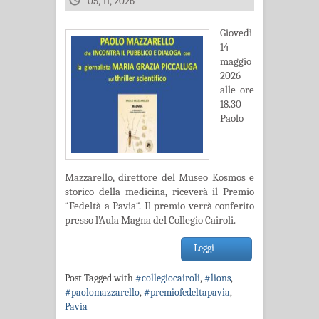
05, 11, 2026
Giovedì
14
maggio
2026
alle ore
18.30
Paolo
Mazzarello, direttore del Museo Kosmos e
storico della medicina, riceverà il Premio
“Fedeltà a Pavia“. Il premio verrà conferito
presso l’Aula Magna del Collegio Cairoli.
Leggi
Post Tagged with
#collegiocairoli
,
#lions
,
#paolomazzarello
,
#premiofedeltapavia
,
Pavia