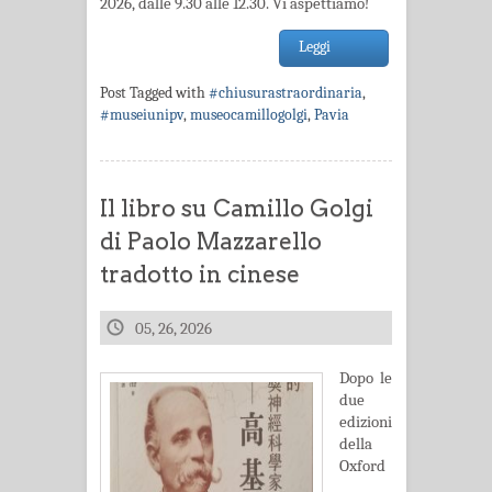
2026, dalle 9.30 alle 12.30. Vi aspettiamo!
Leggi
Post Tagged with
#chiusurastraordinaria
,
#museiunipv
,
museocamillogolgi
,
Pavia
Il libro su Camillo Golgi
di Paolo Mazzarello
tradotto in cinese
05, 26, 2026
Dopo le
due
edizioni
della
Oxford