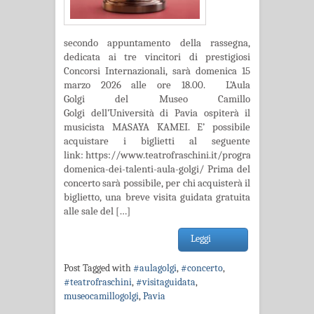
secondo appuntamento della rassegna,
dedicata ai tre vincitori di prestigiosi
Concorsi Internazionali, sarà domenica 15
marzo 2026 alle ore 18.00. L’Aula
Golgi del Museo Camillo
Golgi dell’Università di Pavia ospiterà il
musicista MASAYA KAMEI. E’ possibile
acquistare i biglietti al seguente
link: https://www.teatrofraschini.it/programma/la-
domenica-dei-talenti-aula-golgi/ Prima del
concerto sarà possibile, per chi acquisterà il
biglietto, una breve visita guidata gratuita
alle sale del […]
Leggi
Post Tagged with
#aulagolgi
,
#concerto
,
#teatrofraschini
,
#visitaguidata
,
museocamillogolgi
,
Pavia