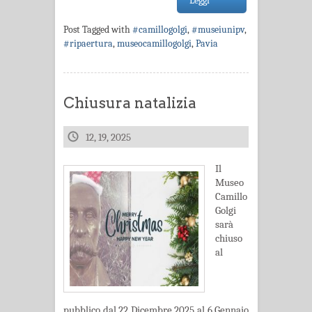
Leggi
Post Tagged with
#camillogolgi
,
#museiunipv
,
#ripaertura
,
museocamillogolgi
,
Pavia
Chiusura natalizia
12, 19, 2025
Il
Museo
Camillo
Golgi
sarà
chiuso
al
pubblico dal 22 Dicembre 2025 al 6 Gennaio