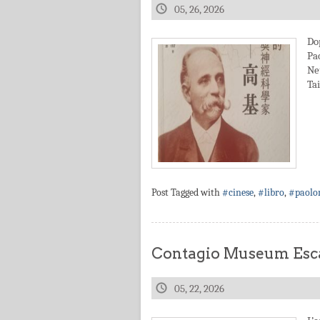
05, 26, 2026
Do
Pa
Ne
Ta
Post Tagged with
#cinese
,
#libro
,
#paolo
Contagio Museum Esca
05, 22, 2026