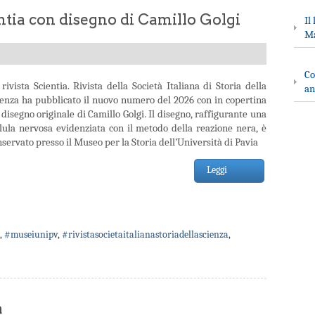
tia con disegno di Camillo Golgi
Il
Ma
Co
rivista Scientia. Rivista della Società Italiana di Storia della
an
ienza ha pubblicato il nuovo numero del 2026 con in copertina
disegno originale di Camillo Golgi. Il disegno, raffigurante una
llula nervosa evidenziata con il metodo della reazione nera, è
servato presso il Museo per la Storia dell’Università di Pavia
Leggi
,
#museiunipv
,
#rivistasocietaitalianastoriadellascienza
,
a