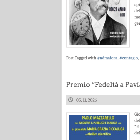
sp
de
men
gen
Post Tagged with
#admaiora
,
#contagio
,
Premio “Fedeltà a Pavi
05, 11, 2026
Gi
de
“F
del