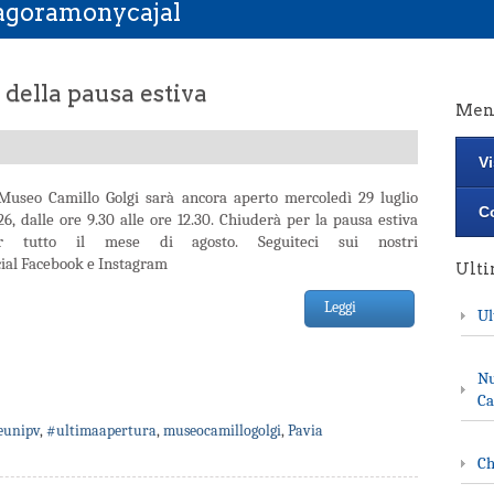
iagoramonycajal
della pausa estiva
Men
Vi
 Museo Camillo Golgi sarà ancora aperto mercoledì 29 luglio
Co
26, dalle ore 9.30 alle ore 12.30. Chiuderà per la pausa estiva
r tutto il mese di agosto. Seguiteci sui nostri
cial Facebook e Instagram
Ult
Leggi
Ul
Nu
Ca
unipv
,
#ultimaapertura
,
museocamillogolgi
,
Pavia
Ch