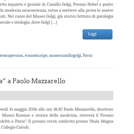
irito inquieto e geniale di Camillo Golgi, Premio Nobel e padre
lla moderna neuroscienza, torna a mettere alla prova le nostre
ti. Nel cuore del Museo Golgi, già storico Istituto di patologia
erale e istologia, dove Golgi […]
Leggi
#escaperoom
,
#museiunipv
,
museocamillogolgi
,
Pavia
a” a Paolo Mazzarello
ovedì 14 maggio 2026 alle ore 18.30 Paolo Mazzarello, direttore
l Museo Kosmos e storico della medicina, riceverà il Premio
edeltà a Pavia“. Il premio verrà conferito presso l’Aula Magna
 Collegio Cairoli.