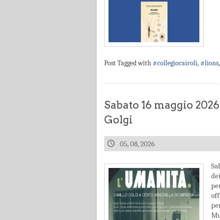
Post Tagged with
#collegiocairoli
,
#lions
Sabato 16 maggio 2026
Golgi
05, 08, 2026
Sa
de
pe
off
pe
Mus