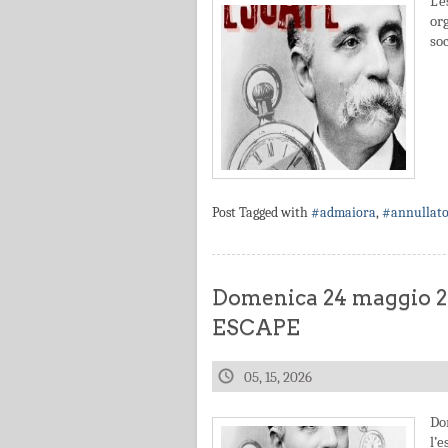
L’
or
soc
Post Tagged with
#admaiora
,
#annullat
Domenica 24 maggio
ESCAPE
05, 15, 2026
Do
l’