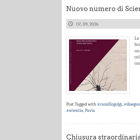
Nuovo numero di Scien
07, 09, 2026
La 
Sc
un 
ce
con
Post Tagged with
#camillogolgi
,
#disegno
#scientia
,
Pavia
Chiusura straordinari