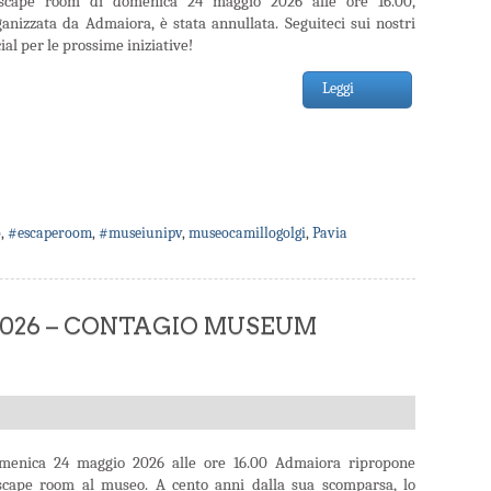
escape room di domenica 24 maggio 2026 alle ore 16.00,
ganizzata da Admaiora, è stata annullata. Seguiteci sui nostri
ial per le prossime iniziative!
Leggi
o
,
#escaperoom
,
#museiunipv
,
museocamillogolgi
,
Pavia
 2026 – CONTAGIO MUSEUM
menica 24 maggio 2026 alle ore 16.00 Admaiora ripropone
escape room al museo. A cento anni dalla sua scomparsa, lo