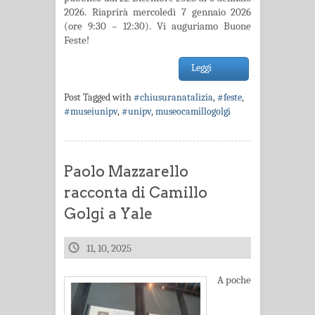
2026. Riaprirà mercoledì 7 gennaio 2026
(ore 9:30 – 12:30). Vi auguriamo Buone
Feste!
Leggi
Post Tagged with
#chiusuranatalizia
,
#feste
,
#museiunipv
,
#unipv
,
museocamillogolgi
Paolo Mazzarello
racconta di Camillo
Golgi a Yale
11, 10, 2025
A poche