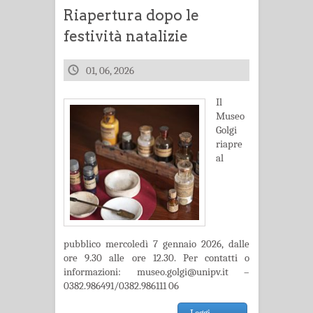
Riapertura dopo le
festività natalizie
01, 06, 2026
Il
Museo
Golgi
riapre
al
pubblico mercoledì 7 gennaio 2026, dalle
ore 9.30 alle ore 12.30. Per contatti o
informazioni: museo.golgi@unipv.it –
0382.986491/0382.986111 06