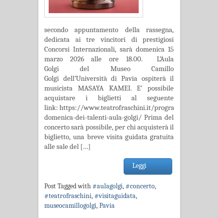
secondo appuntamento della rassegna,
dedicata ai tre vincitori di prestigiosi
Concorsi Internazionali, sarà domenica 15
marzo 2026 alle ore 18.00. L’Aula
Golgi del Museo Camillo
Golgi dell’Università di Pavia ospiterà il
musicista MASAYA KAMEI. E’ possibile
acquistare i biglietti al seguente
link: https://www.teatrofraschini.it/programma/la-
domenica-dei-talenti-aula-golgi/ Prima del
concerto sarà possibile, per chi acquisterà il
biglietto, una breve visita guidata gratuita
alle sale del […]
Leggi
Post Tagged with
#aulagolgi
,
#concerto
,
#teatrofraschini
,
#visitaguidata
,
museocamillogolgi
,
Pavia