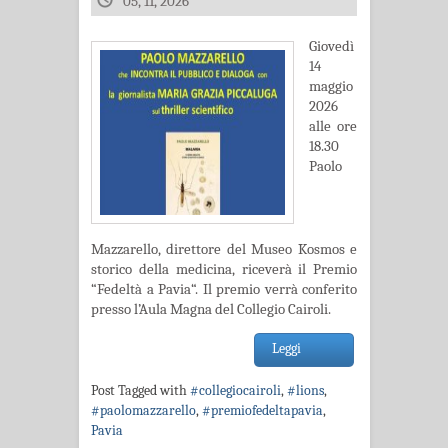
05, 11, 2026
Giovedì
14
maggio
2026
alle ore
18.30
Paolo
Mazzarello, direttore del Museo Kosmos e
storico della medicina, riceverà il Premio
“Fedeltà a Pavia“. Il premio verrà conferito
presso l’Aula Magna del Collegio Cairoli.
Leggi
Post Tagged with
#collegiocairoli
,
#lions
,
#paolomazzarello
,
#premiofedeltapavia
,
Pavia