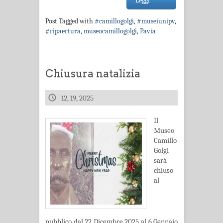
Leggi
Post Tagged with
#camillogolgi
,
#museiunipv
,
#ripaertura
,
museocamillogolgi
,
Pavia
Chiusura natalizia
12, 19, 2025
Il
Museo
Camillo
Golgi
sarà
chiuso
al
pubblico dal 22 Dicembre 2025 al 6 Gennaio