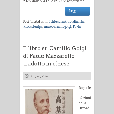
2026, dalle 9.30 alle 12.30. Vi aspettiamo!
Leggi
Post Tagged with
#chiusurastraordinaria
,
#museiunipv
,
museocamillogolgi
,
Pavia
Il libro su Camillo Golgi
di Paolo Mazzarello
tradotto in cinese
05, 26, 2026
Dopo le
due
edizioni
della
Oxford