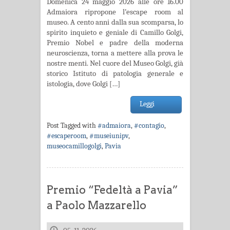
Domenica 24 maggio 2026 alle ore 16.00
Admaiora ripropone l’escape room al
museo. A cento anni dalla sua scomparsa, lo
spirito inquieto e geniale di Camillo Golgi,
Premio Nobel e padre della moderna
neuroscienza, torna a mettere alla prova le
nostre menti. Nel cuore del Museo Golgi, già
storico Istituto di patologia generale e
istologia, dove Golgi […]
Leggi
Post Tagged with
#admaiora
,
#contagio
,
#escaperoom
,
#museiunipv
,
museocamillogolgi
,
Pavia
Premio “Fedeltà a Pavia”
a Paolo Mazzarello