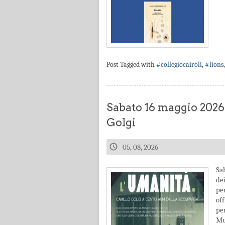
Post Tagged with
#collegiocairoli
,
#lions
Sabato 16 maggio 2026
Golgi
05, 08, 2026
Sa
de
pe
off
pe
Mus