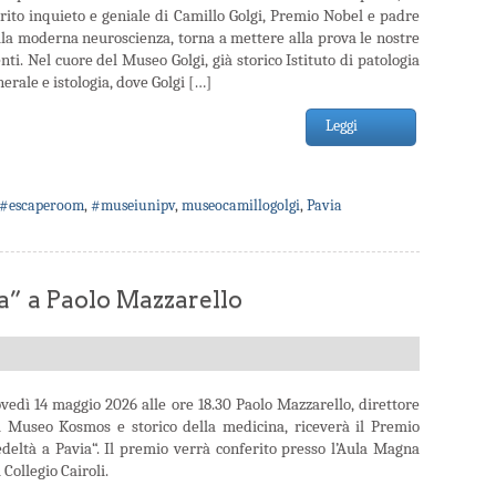
irito inquieto e geniale di Camillo Golgi, Premio Nobel e padre
lla moderna neuroscienza, torna a mettere alla prova le nostre
ti. Nel cuore del Museo Golgi, già storico Istituto di patologia
erale e istologia, dove Golgi […]
Leggi
#escaperoom
,
#museiunipv
,
museocamillogolgi
,
Pavia
a” a Paolo Mazzarello
ovedì 14 maggio 2026 alle ore 18.30 Paolo Mazzarello, direttore
l Museo Kosmos e storico della medicina, riceverà il Premio
edeltà a Pavia“. Il premio verrà conferito presso l’Aula Magna
 Collegio Cairoli.