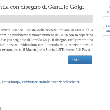
tia con disegno di Camillo Golgi
Il
Ma
Co
rivista Scientia. Rivista della Società Italiana di Storia della
an
ienza ha pubblicato il nuovo numero del 2026 con in copertina
disegno originale di Camillo Golgi. Il disegno, raffigurante una
llula nervosa evidenziata con il metodo della reazione nera, è
servato presso il Museo per la Storia dell’Università di Pavia
Leggi
,
#museiunipv
,
#rivistasocietaitalianastoriadellascienza
,
a