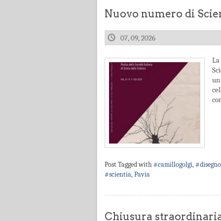
Nuovo numero di Scien
07, 09, 2026
La 
Sc
un 
ce
con
Post Tagged with
#camillogolgi
,
#disegno
#scientia
,
Pavia
Chiusura straordinari