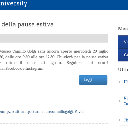
niversity
della pausa estiva
Men
Vi
 Museo Camillo Golgi sarà ancora aperto mercoledì 29 luglio
Co
26, dalle ore 9.30 alle ore 12.30. Chiuderà per la pausa estiva
r tutto il mese di agosto. Seguiteci sui nostri
cial Facebook e Instagram
Ult
Leggi
Ul
Nu
Ca
unipv
,
#ultimaapertura
,
museocamillogolgi
,
Pavia
Ch