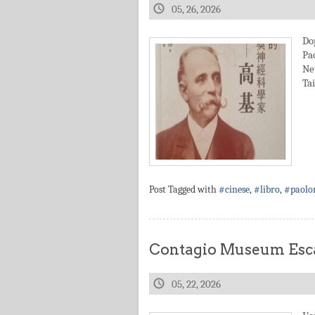
05, 26, 2026
Do
Pa
Ne
Ta
Post Tagged with
#cinese
,
#libro
,
#paolo
Contagio Museum Esca
05, 22, 2026