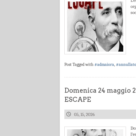
L’
or
soc
Post Tagged with
#admaiora
,
#annullat
Domenica 24 maggio
ESCAPE
05, 15, 2026
Do
l’