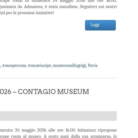
escape room di domenica 24 maggio 2026 alle ore 16.00,
ganizzata da Admaiora, è stata annullata. Seguiteci sui nostri
ial per le prossime iniziative!
Leggi
o
,
#escaperoom
,
#museiunipv
,
museocamillogolgi
,
Pavia
 2026 – CONTAGIO MUSEUM
menica 24 maggio 2026 alle ore 16.00 Admaiora ripropone
escape room al museo. A cento anni dalla sua scomparsa, lo