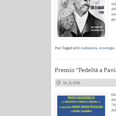
sp
de
men
gen
Post Tagged with
#admaiora
,
#contagio
,
Premio “Fedeltà a Pavi
05, 11, 2026
Gi
de
“F
del