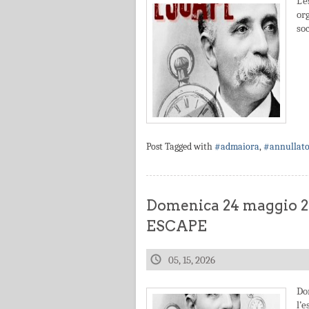
L’
or
soc
Post Tagged with
#admaiora
,
#annullat
Domenica 24 maggio
ESCAPE
05, 15, 2026
Do
l’