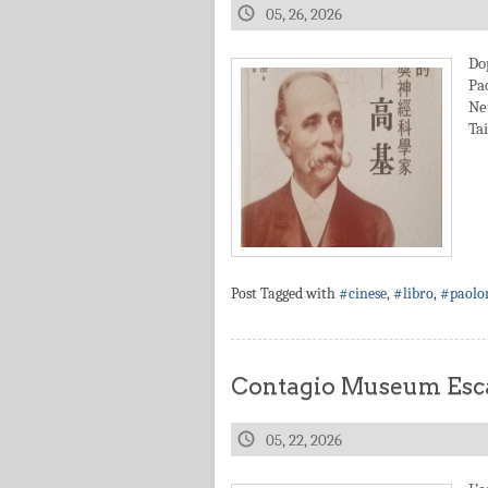
05, 26, 2026
Do
Pa
Ne
Ta
Post Tagged with
#cinese
,
#libro
,
#paolo
Contagio Museum Esca
05, 22, 2026