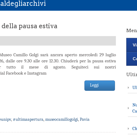
aldegliarchivi
della pausa estiva
Men
Vi
 Museo Camillo Golgi sarà ancora aperto mercoledì 29 luglio
Co
26, dalle ore 9.30 alle ore 12.30. Chiuderà per la pausa estiva
r tutto il mese di agosto. Seguiteci sui nostri
cial Facebook e Instagram
Ult
Leggi
Ul
Nu
Ca
unipv
,
#ultimaapertura
,
museocamillogolgi
,
Pavia
Ch