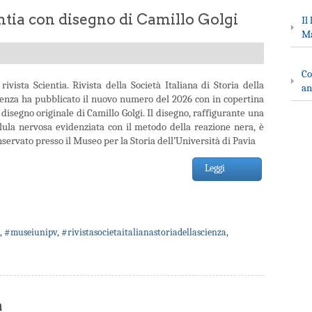
tia con disegno di Camillo Golgi
Il
Ma
Co
rivista Scientia. Rivista della Società Italiana di Storia della
an
ienza ha pubblicato il nuovo numero del 2026 con in copertina
disegno originale di Camillo Golgi. Il disegno, raffigurante una
llula nervosa evidenziata con il metodo della reazione nera, è
servato presso il Museo per la Storia dell’Università di Pavia
Leggi
,
#museiunipv
,
#rivistasocietaitalianastoriadellascienza
,
a