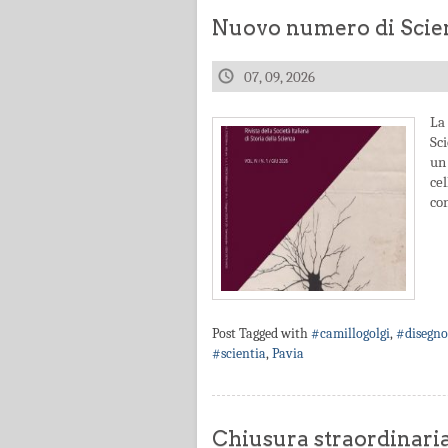
Nuovo numero di Scien
07, 09, 2026
La 
Sc
un 
ce
con
Post Tagged with
#camillogolgi
,
#disegno
#scientia
,
Pavia
Chiusura straordinari