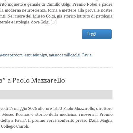
irito inquieto e geniale di Camillo Golgi, Premio Nobel e padre
lla moderna neuroscienza, torna a mettere alla prova le nostre
ti. Nel cuore del Museo Golgi, già storico Istituto di patologia
erale e istologia, dove Golgi […]
Leggi
#escaperoom
,
#museiunipv
,
museocamillogolgi
,
Pavia
a” a Paolo Mazzarello
ovedì 14 maggio 2026 alle ore 18.30 Paolo Mazzarello, direttore
l Museo Kosmos e storico della medicina, riceverà il Premio
edeltà a Pavia“. Il premio verrà conferito presso l’Aula Magna
 Collegio Cairoli.