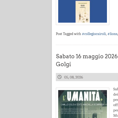
Post Tagged with
#collegiocairoli
,
#lions
Sabato 16 maggio 2026
Golgi
05, 08, 2026
Sa
de
pe
off
pe
Mus