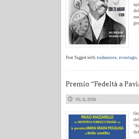
sp
de
men
gen
Post Tagged with
#admaiora
,
#contagio
,
Premio “Fedeltà a Pavi
05, 11, 2026
Gi
de
“F
del