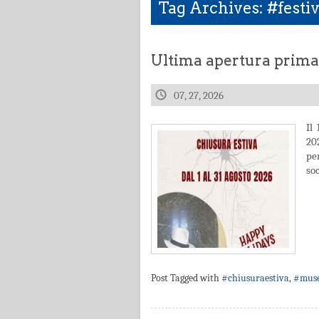
Tag Archives: #festiv
Ultima apertura prima 
07, 27, 2026
Il
20
pe
so
Post Tagged with
#chiusuraestiva
,
#muse