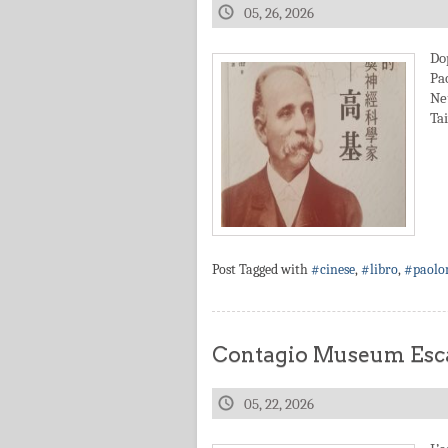
05, 26, 2026
Do
Pa
Ne
Ta
Post Tagged with
#cinese
,
#libro
,
#paolo
Contagio Museum Esca
05, 22, 2026