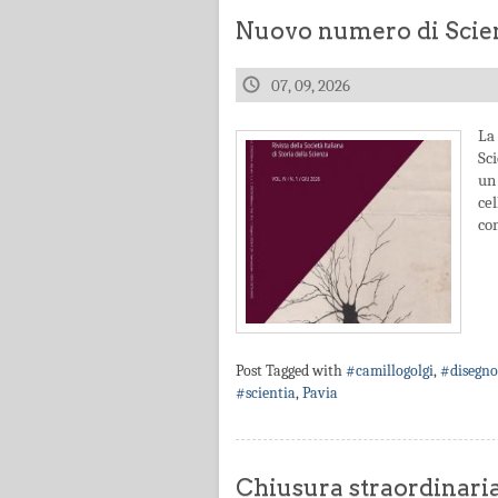
Nuovo numero di Scien
07, 09, 2026
La 
Sc
un 
ce
con
Post Tagged with
#camillogolgi
,
#disegno
#scientia
,
Pavia
Chiusura straordinari