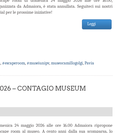
escape room di domenica 24 maggio 2026 alle ore 16.00,
ganizzata da Admaiora, è stata annullata. Seguiteci sui nostri
ial per le prossime iniziative!
Leggi
o
,
#escaperoom
,
#museiunipv
,
museocamillogolgi
,
Pavia
 2026 – CONTAGIO MUSEUM
menica 24 maggio 2026 alle ore 16.00 Admaiora ripropone
escape room al museo. A cento anni dalla sua scomparsa, lo