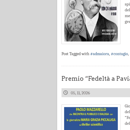
sp
de
men
gen
Post Tagged with
#admaiora
,
#contagio
,
Premio “Fedeltà a Pavi
05, 11, 2026
Gi
de
“F
del