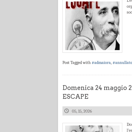
L’
or
soc
Post Tagged with
#admaiora
,
#annullat
Domenica 24 maggio
ESCAPE
05, 15, 2026
Do
l’