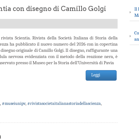
tia con disegno di Camillo Golgi
Il
Ma
Co
rivista Scientia. Rivista della Società Italiana di Storia della
an
ienza ha pubblicato il nuovo numero del 2026 con in copertina
disegno originale di Camillo Golgi. Il disegno, raffigurante una
llula nervosa evidenziata con il metodo della reazione nera, è
servato presso il Museo per la Storia dell’Università di Pavia
Leggi
,
#museiunipv
,
#rivistasocietaitalianastoriadellascienza
,
a