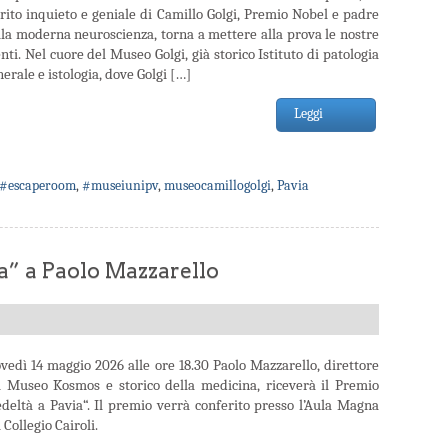
irito inquieto e geniale di Camillo Golgi, Premio Nobel e padre
lla moderna neuroscienza, torna a mettere alla prova le nostre
ti. Nel cuore del Museo Golgi, già storico Istituto di patologia
erale e istologia, dove Golgi […]
Leggi
#escaperoom
,
#museiunipv
,
museocamillogolgi
,
Pavia
a” a Paolo Mazzarello
ovedì 14 maggio 2026 alle ore 18.30 Paolo Mazzarello, direttore
l Museo Kosmos e storico della medicina, riceverà il Premio
edeltà a Pavia“. Il premio verrà conferito presso l’Aula Magna
 Collegio Cairoli.