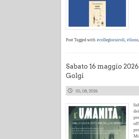
Post Tagged with
#collegiocairoli
,
#lions
Sabato 16 maggio 2026
Golgi
05, 08, 2026
Sa
de
pe
off
pe
Mus