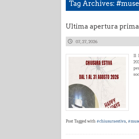
Tag Archives: #musei
Ultima apertura prima 
07, 27, 2026
Il
20
pe
so
Post Tagged with
#chiusuraestiva
,
#muse