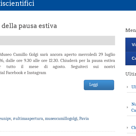
scientifici
della pausa estiva
Men
Vi
 Museo Camillo Golgi sarà ancora aperto mercoledì 29 luglio
Co
26, dalle ore 9.30 alle ore 12.30. Chiuderà per la pausa estiva
r tutto il mese di agosto. Seguiteci sui nostri
cial Facebook e Instagram
Ult
Leggi
Ul
Nu
Ca
unipv
,
#ultimaapertura
,
museocamillogolgi
,
Pavia
Ch