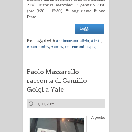
2026. Riaprirà mercoledì 7 gennaio 2026
(ore 9:30 – 12:30). Vi auguriamo Buone
Feste!
Leggi
Post Tagged with
#chiusuranatalizia
,
#feste
,
#museiunipv
,
#unipv
,
museocamillogolgi
Paolo Mazzarello
racconta di Camillo
Golgi a Yale
11, 10, 2025
A poche