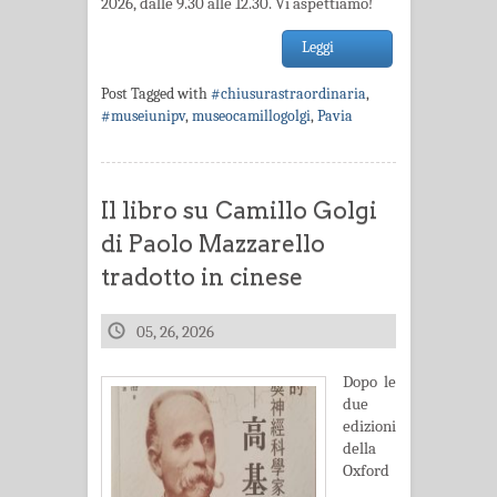
2026, dalle 9.30 alle 12.30. Vi aspettiamo!
Leggi
Post Tagged with
#chiusurastraordinaria
,
#museiunipv
,
museocamillogolgi
,
Pavia
Il libro su Camillo Golgi
di Paolo Mazzarello
tradotto in cinese
05, 26, 2026
Dopo le
due
edizioni
della
Oxford