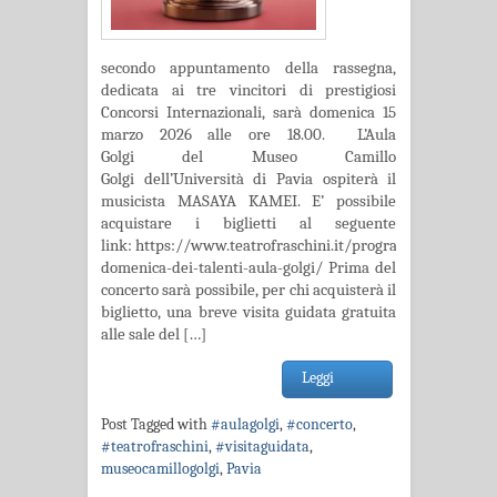
secondo appuntamento della rassegna,
dedicata ai tre vincitori di prestigiosi
Concorsi Internazionali, sarà domenica 15
marzo 2026 alle ore 18.00. L’Aula
Golgi del Museo Camillo
Golgi dell’Università di Pavia ospiterà il
musicista MASAYA KAMEI. E’ possibile
acquistare i biglietti al seguente
link: https://www.teatrofraschini.it/programma/la-
domenica-dei-talenti-aula-golgi/ Prima del
concerto sarà possibile, per chi acquisterà il
biglietto, una breve visita guidata gratuita
alle sale del […]
Leggi
Post Tagged with
#aulagolgi
,
#concerto
,
#teatrofraschini
,
#visitaguidata
,
museocamillogolgi
,
Pavia