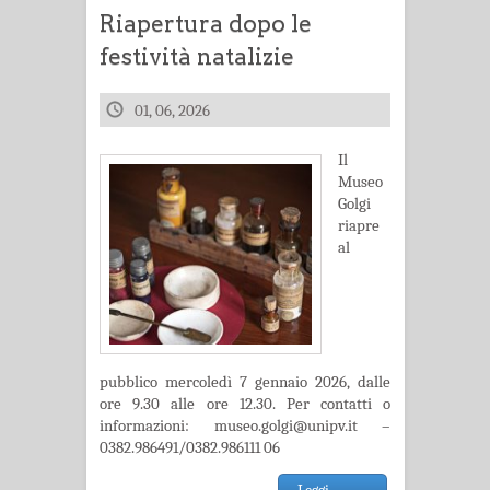
Riapertura dopo le
festività natalizie
01, 06, 2026
Il
Museo
Golgi
riapre
al
pubblico mercoledì 7 gennaio 2026, dalle
ore 9.30 alle ore 12.30. Per contatti o
informazioni: museo.golgi@unipv.it –
0382.986491/0382.986111 06