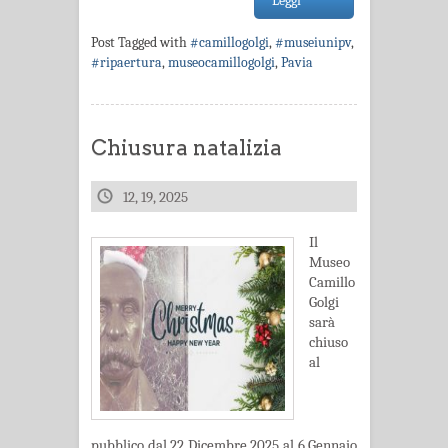
Leggi
Post Tagged with
#camillogolgi
,
#museiunipv
,
#ripaertura
,
museocamillogolgi
,
Pavia
Chiusura natalizia
12, 19, 2025
Il
Museo
Camillo
Golgi
sarà
chiuso
al
pubblico dal 22 Dicembre 2025 al 6 Gennaio