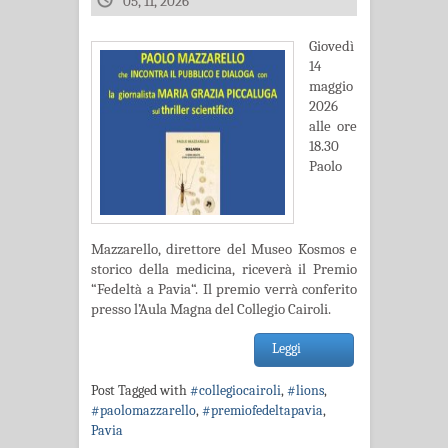
05, 11, 2026
Giovedì
14
maggio
2026
alle ore
18.30
Paolo
Mazzarello, direttore del Museo Kosmos e
storico della medicina, riceverà il Premio
“Fedeltà a Pavia“. Il premio verrà conferito
presso l’Aula Magna del Collegio Cairoli.
Leggi
Post Tagged with
#collegiocairoli
,
#lions
,
#paolomazzarello
,
#premiofedeltapavia
,
Pavia