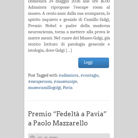
Domenica 24 maggio 2026 alle ore 16.00
Admaiora ripropone l’escape room al
museo. A cento anni dalla sua scomparsa, lo
spirito inquieto e geniale di Camillo Golgi,
Premio Nobel e padre della moderna
neuroscienza, torna a mettere alla prova le
nostre menti. Nel cuore del Museo Golgi, già
storico Istituto di patologia generale e
istologia, dove Golgi […]
Leggi
Post Tagged with
#admaiora
,
#contagio
,
#escaperoom
,
#museiunipv
,
museocamillogolgi
,
Pavia
Premio “Fedeltà a Pavia”
a Paolo Mazzarello