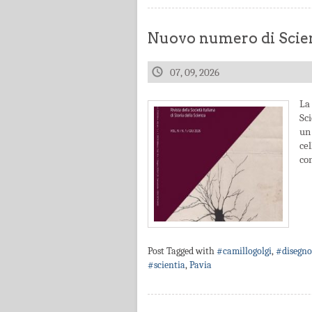
Nuovo numero di Scien
07, 09, 2026
La 
Sc
un 
ce
con
Post Tagged with
#camillogolgi
,
#disegno
#scientia
,
Pavia