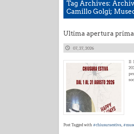
Tag Archives: Archiv
Camillo Golgi; Museo 
Ultima apertura prima 
07, 27, 2026
Il
20
pe
so
Post Tagged with
#chiusuraestiva
,
#muse