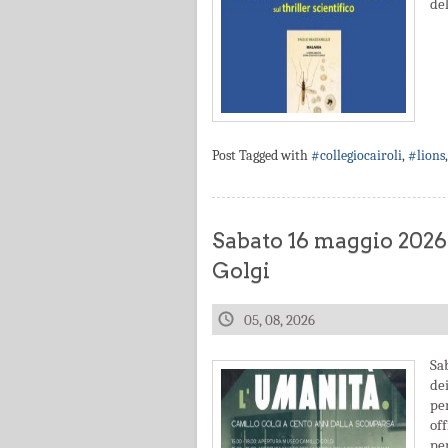
del
Post Tagged with
#collegiocairoli
,
#lions
Sabato 16 maggio 2026
Golgi
05, 08, 2026
Sa
de
pe
off
pe