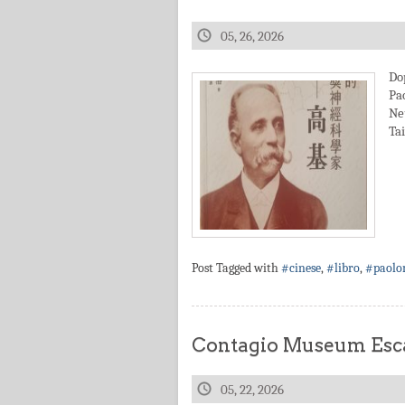
05, 26, 2026
Do
Pa
Ne
Ta
Post Tagged with
#cinese
,
#libro
,
#paolo
Contagio Museum Esca
05, 22, 2026