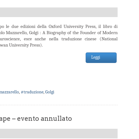
po le due edizioni della Oxford University Press, il libro di
olo Mazzarello, Golgi : A Biography of the Founder of Modern
uroscience, esce anche nella traduzione cinese (National
iwan University Press).
Leggi
mazzarello
,
#traduzione
,
Golgi
pe – evento annullato