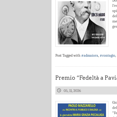
Do
l’
sp
de
men
gen
Post Tagged with
#admaiora
,
#contagio
,
Premio “Fedeltà a Pavi
05, 11, 2026
Gi
de
“F