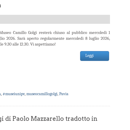
a
 Museo Camillo Golgi resterà chiuso al pubblico mercoledì 1
glio 2026. Sarà aperto regolarmente mercoledì 8 luglio 2026,
le 9.30 alle 12.30. Vi aspettiamo!
Leggi
a
,
#museiunipv
,
museocamillogolgi
,
Pavia
gi di Paolo Mazzarello tradotto in