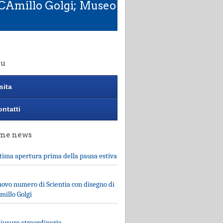
; CAmillo Golgi; Museo
u
sita
ntatti
ime news
tima apertura prima della pausa estiva
ovo numero di Scientia con disegno di
millo Golgi
iusura straordinaria