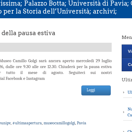
issima; Palazzo Botta; Università di Pavia
per la Storia dell’Università; archivi;
della pausa estiva
Men
Vi
 Museo Camillo Golgi sarà ancora aperto mercoledì 29 luglio
Co
26, dalle ore 9.30 alle ore 12.30. Chiuderà per la pausa estiva
r tutto il mese di agosto. Seguiteci sui nostri
cial Facebook e Instagram
Ult
Leggi
Ul
Nu
Ca
unipv
,
#ultimaapertura
,
museocamillogolgi
,
Pavia
Ch