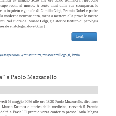
menica 24 maggio 2026 alle ore 16.00 Admaiora ripropone
escape room al museo. A cento anni dalla sua scomparsa, lo
irito inquieto e geniale di Camillo Golgi, Premio Nobel e padre
lla moderna neuroscienza, torna a mettere alla prova le nostre
ti. Nel cuore del Museo Golgi, già storico Istituto di patologia
erale e istologia, dove Golgi […]
Leggi
#escaperoom
,
#museiunipv
,
museocamillogolgi
,
Pavia
a” a Paolo Mazzarello
ovedì 14 maggio 2026 alle ore 18.30 Paolo Mazzarello, direttore
l Museo Kosmos e storico della medicina, riceverà il Premio
edeltà a Pavia“. Il premio verrà conferito presso l’Aula Magna