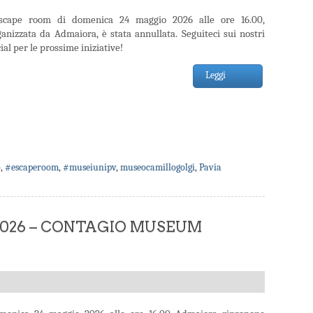
escape room di domenica 24 maggio 2026 alle ore 16.00,
ganizzata da Admaiora, è stata annullata. Seguiteci sui nostri
ial per le prossime iniziative!
Leggi
o
,
#escaperoom
,
#museiunipv
,
museocamillogolgi
,
Pavia
 2026 – CONTAGIO MUSEUM