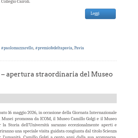
 Collegio Cairoli.
Leggi
,
#paolomazzarello
,
#premiofedeltapavia
,
Pavia
 – apertura straordinaria del Museo
bato 16 maggio 2026, in occasione della Giornata Internazionale
i Musei promossa da ICOM, il Museo Camillo Golgi e il Museo
r la Storia dell’Università saranno eccezionalmente aperti e
riranno una speciale visita guidata congiunta dal titolo Scienza
r l’umanità. Camillo Golgi a cento anni dalla sua scomparsa.