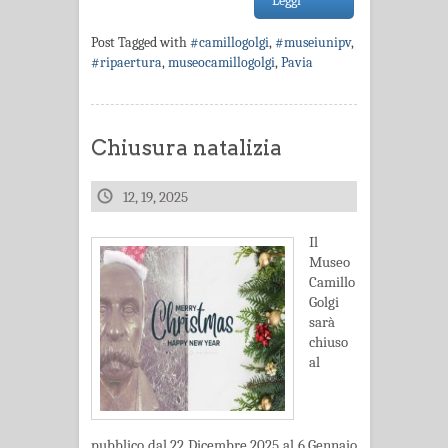
Leggi
Post Tagged with
#camillogolgi
,
#museiunipv
,
#ripaertura
,
museocamillogolgi
,
Pavia
Chiusura natalizia
12, 19, 2025
Il
Museo
Camillo
Golgi
sarà
chiuso
al
pubblico dal 22 Dicembre 2025 al 6 Gennaio