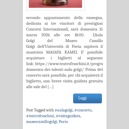
secondo appuntamento della rassegna,
dedicata ai tre vincitori di prestigiosi
Concorsi Internazionali, sarà domenica 15
marzo 2026 alle ore 18.00. L’Aula
Golgi del Museo Camillo
Golgi dell’Università di Pavia ospiterà il
musicista MASAYA KAMEI. E’ possibile
acquistare i biglietti al seguente
link: https://www.teatrofraschini.it/programma/la-
domenica-dei-talenti-aula-golgi/ Prima del
concerto sarà possibile, per chi acquisterà il
biglietto, una breve visita guidata gratuita
alle sale del […]
Leggi
Post Tagged with
#aulagolgi
,
#concerto
,
#teatrofraschini
,
#visitaguidata
,
museocamillogolgi
,
Pavia