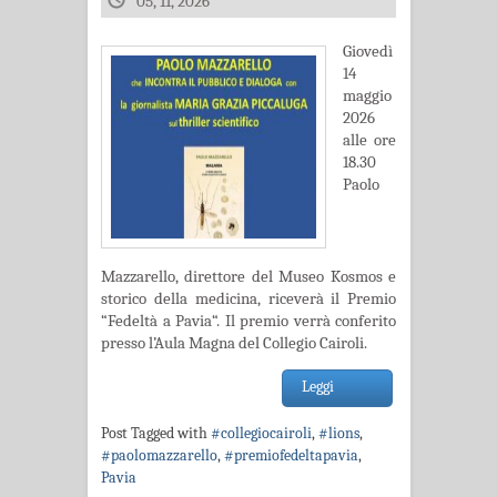
05, 11, 2026
Giovedì
14
maggio
2026
alle ore
18.30
Paolo
Mazzarello, direttore del Museo Kosmos e
storico della medicina, riceverà il Premio
“Fedeltà a Pavia“. Il premio verrà conferito
presso l’Aula Magna del Collegio Cairoli.
Leggi
Post Tagged with
#collegiocairoli
,
#lions
,
#paolomazzarello
,
#premiofedeltapavia
,
Pavia