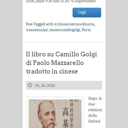
2026, dalle 9.30 alle 12.30. Vi aspettiamo!
Leggi
Post Tagged with
#chiusurastraordinaria
,
#museiunipv
,
museocamillogolgi
,
Pavia
Il libro su Camillo Golgi
di Paolo Mazzarello
tradotto in cinese
05, 26, 2026
Dopo le
due
edizioni
della
Oxford