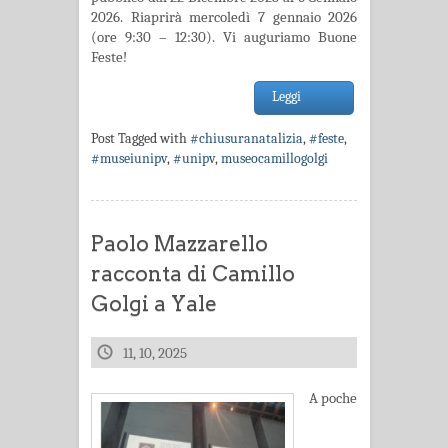
2026. Riaprirà mercoledì 7 gennaio 2026
(ore 9:30 – 12:30). Vi auguriamo Buone
Feste!
Leggi
Post Tagged with
#chiusuranatalizia
,
#feste
,
#museiunipv
,
#unipv
,
museocamillogolgi
Paolo Mazzarello
racconta di Camillo
Golgi a Yale
11, 10, 2025
A poche