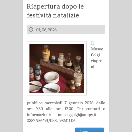
Riapertura dopo le
festività natalizie
01, 06, 2026
Il
Museo
Golgi
riapre
al
pubblico mercoledì 7 gennaio 2026, dalle
ore 9.30 alle ore 12.30. Per contatti o
informazioni: museo.golgi@unipv.it –
0382.986491/0382.986111 06