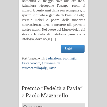
Domenica 24 maggio 2026 alle ore 16.00
Admaiora ripropone l’escape room al
museo. A cento anni dalla sua scomparsa, lo
spirito inquieto e geniale di Camillo Golgi,
Premio Nobel e padre della moderna
neuroscienza, torna a mettere alla prova le
nostre menti. Nel cuore del Museo Golgi, già
storico Istituto di patologia generale e
istologia, dove Golgi […]
Leggi
Post Tagged with
#admaiora
,
#contagio
,
#escaperoom
,
#museiunipv
,
museocamillogolgi
,
Pavia
Premio “Fedeltà a Pavia”
a Paolo Mazzarello